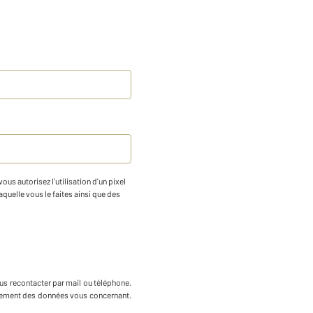
us autorisez l'utilisation d'un pixel
aquelle vous le faites ainsi que des
us recontacter par mail ou téléphone
.
ffacement des données vous concernant.