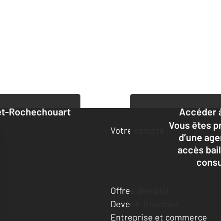
et-Rochechouart
Accéder à
Vous êtes pr
Votre compte :
d’une age
ce
accès bai
Accéder à mon compte
consu
Me co
Offres d'emploi
Devenir franchisé
Entreprise et commerce