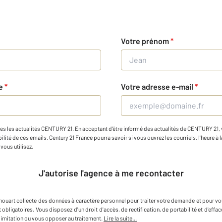
Votre prénom
*
ne
*
Votre adresse e-mail
*
es les actualités CENTURY 21. En acceptant d'être informé des actualités de CENTURY 21, vo
ilité de ces emails. Century 21 France pourra savoir si vous ouvrez les courriels, l'heure à l
vous utilisez.
J'autorise l'agence à me recontacter
houart
collecte des données à caractère personnel
pour traiter votre demande et pour vo
 obligatoires. Vous disposez d'un droit d'accès, de rectification, de portabilité et d'e
imitation ou vous opposer au traitement.
Lire la suite...