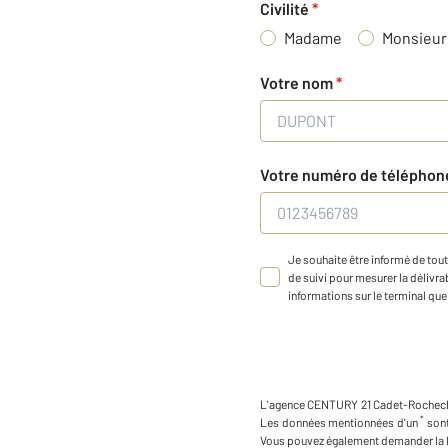
Civilité
*
Madame
Monsieur
Votre nom
*
Votre numéro de télépho
Je souhaite être informé de tout
de suivi pour mesurer la délivrab
informations sur le terminal que 
L'agence
CENTURY 21 Cadet-Rochec
*
Les données mentionnées d'un
sont
Vous pouvez également demander la l