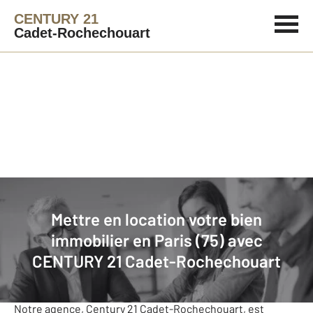
CENTURY 21
Cadet-Rochechouart
Agence immobilière
Mettre en location
Mettre en location votre bien
Pourquoi confier la
CENTURY 21
?
immobilier en Paris (75) avec
location de mon
Cadet-
CENTURY 21 Cadet-Rochechouart
bien à
Rochechouart
Notre agence, Century 21 Cadet-Rochechouart, est