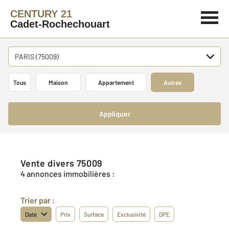
CENTURY 21
Cadet-Rochechouart
PARIS (75009)
Tous
Maison
Appartement
Autres
Appliquer
Vente divers 75009
4 annonces immobilières :
Trier par :
Date
Prix
Surface
Exclusivité
DPE