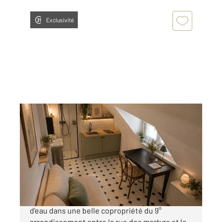
Exclusivité
PARIS 75009
2
8,63 m
Ref : 3099
à vendre
55 000 €
Charmante chambre de service avec arrivée
d'eau dans une belle copropriété du 9°
arrondissement entre la rue des martyrs et la