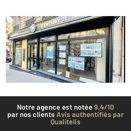
CENTURY 21 Cadet-Rochechouart
9 bis rue de Maubeuge
PARIS - 75009
Envoyer un message
Téléphoner à l'agence
Notre agence est notée
9,4/10
par nos clients
Avis authentifiés par
Qualitelis