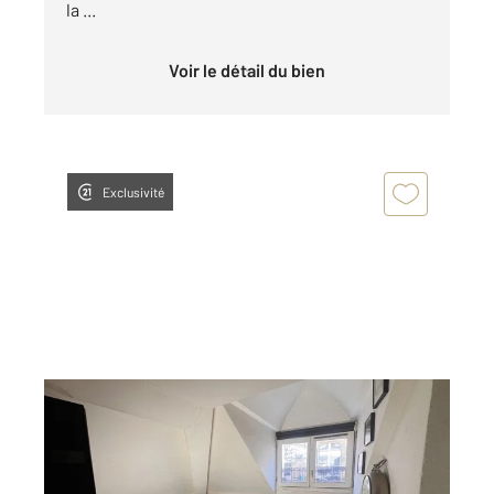
la ...
Voir le détail du bien
Exclusivité
PARIS 75009
2
12,28 m
Ref : 3148
à vendre