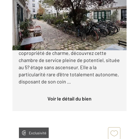
7,32 m
Ref : 3081
à vendre
79 000 €
À deux pas de la rue des Martyrs, dans une
copropriété de charme, découvrez cette
chambre de service pleine de potentiel, située
au 5? étage sans ascenseur. Elle a la
particularité rare d'être totalement autonome,
disposant de son coin ...
Voir le détail du bien
Exclusivité